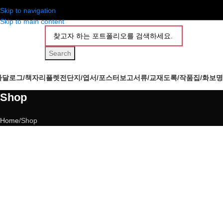
Skip to navigation
Skip to main content
Search
카달로그/책자
리플렛
전단지/엽서/포스터
보고서류/교재
도록/작품집/화보
명
Shop
Home
Shop