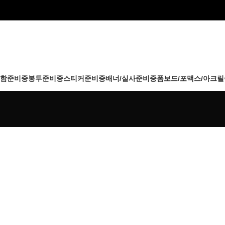
함
준비중
봉투
준비중
스티커
준비중
배너/실사
준비중
폼보드/포맥스/아크릴