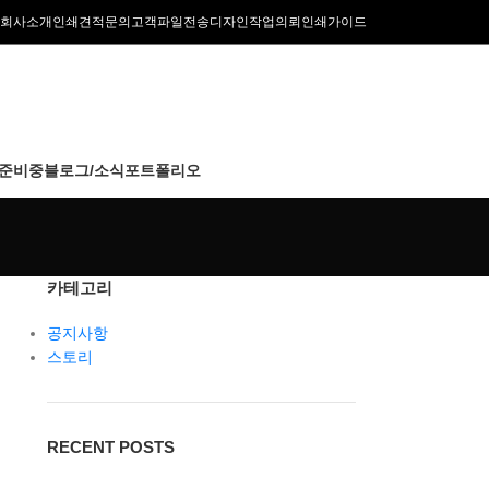
회사소개
인쇄견적문의
고객파일전송
디자인작업의뢰
인쇄가이드
준비중
블로그/소식
포트폴리오
카테고리
공지사항
스토리
RECENT POSTS